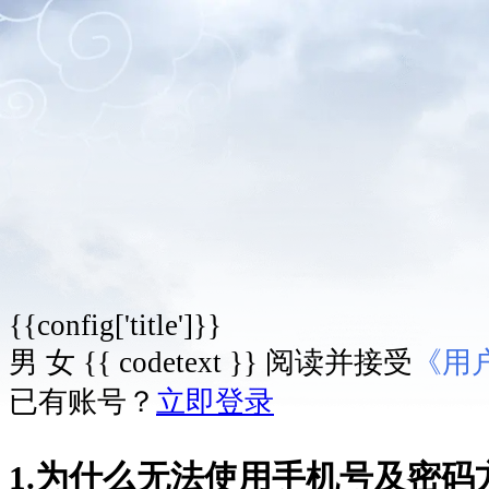
{{config['title']}}
男
女
{{ codetext }}
阅读并接受
《用
已有账号？
立即登录
1.为什么无法使用手机号及密码