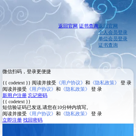
返回官网
证书查询
返回官网
个人会员登录
单位会员登录
证书查询
微信扫码，登录更便捷
{{ codetext }}
阅读并接受
《用户协议》
和
《隐私政策》
登 录
阅读并接受
《用户协议》
和
《隐私政策》
登 录
新用户注册
忘记密码
{{ codetext }}
短信验证码已发送,请您在10分钟内填写。
阅读并接受
《用户协议》
和
《隐私政策》
登 录
立即注册
找回密码